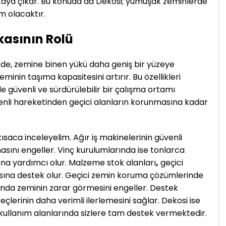
rtaya çıkar. Bu konuda da Dekosi; yumuşak zeminlerde
im olacaktır.
asının Rolü
izde, zemine binen yükü daha geniş bir yüzeye
inin taşıma kapasitesini artırır. Bu özellikleri
e güvenli ve sürdürülebilir bir çalışma ortamı
venli hareketinden geçici alanların korunmasına kadar
ısaca inceleyelim. Ağır iş makinelerinin güvenli
asını engeller. Vinç kurulumlarında ise tonlarca
sına yardımcı olur. Malzeme stok alanları
,
geçici
ına destek olur. Geçici zemin koruma çözümlerinde
arında zeminin zarar görmesini engeller. Destek
eçlerinin daha verimli ilerlemesini sağlar. Dekosi ise
kullanım alanlarında sizlere tam destek vermektedir.