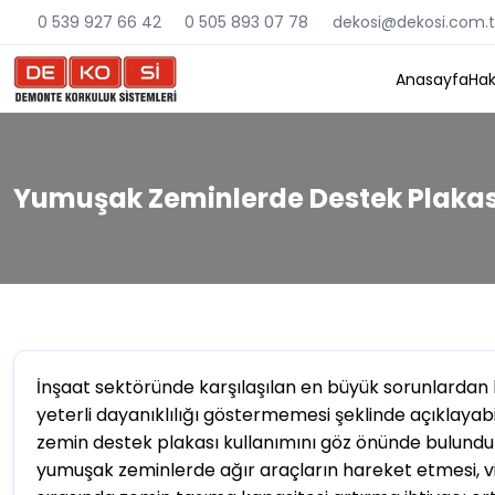
0 539 927 66 42
0 505 893 07 78
dekosi@dekosi.com.t
Anasayfa
Hak
Yumuşak Zeminlerde Destek Plakas
İnşaat sektöründe karşılaşılan en büyük sorunlardan b
yeterli dayanıklılığı göstermemesi şeklinde açıklayabi
zemin destek plakası kullanımını göz önünde bulund
yumuşak zeminlerde ağır araçların hareket etmesi, 