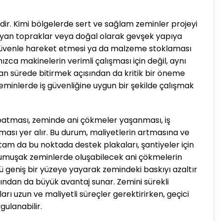
ldir. Kimi bölgelerde sert ve sağlam zeminler projeyi
ayan topraklar veya doğal olarak gevşek yapıya
nin güvenle hareket etmesi ya da malzeme stoklaması
ızca makinelerin verimli çalışması için değil, aynı
an sürede bitirmek açısından da kritik bir öneme
zeminlerde iş güvenliğine uygun bir şekilde çalışmak
batması, zeminde ani çökmeler yaşanması, iş
ası yer alır. Bu durum, maliyetlerin artmasına ve
tam da bu noktada destek plakaları, şantiyeler için
 yumuşak zeminlerde oluşabilecek ani çökmelerin
ü geniş bir yüzeye yayarak zemindeki baskıyı azaltır
ından da büyük avantaj sunar. Zemini sürekli
arı uzun ve maliyetli süreçler gerektirirken, geçici
gulanabilir.