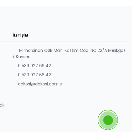
İLETIŞIM
Mimarsinan OSB Mah. Kastim Cad. NO:22/A Melikgazi
/ Kayseri
0 539 927 66 42
0 539 927 66 42
dekosi@dekosi.com.tr
yak