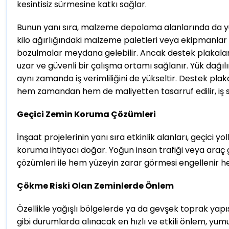
kesintisiz sürmesine katkı sağlar.
Bunun yanı sıra, malzeme depolama alanlarında da yü
kilo ağırlığındaki malzeme paletleri veya ekipmanla
bozulmalar meydana gelebilir. Ancak destek plakaları i
uzar ve güvenli bir çalışma ortamı sağlanır. Yük dağıl
aynı zamanda iş verimliliğini de yükseltir. Destek pl
hem zamandan hem de maliyetten tasarruf edilir, iş
Geçici Zemin Koruma Çözümleri
İnşaat projelerinin yanı sıra etkinlik alanları, geçici
koruma ihtiyacı doğar. Yoğun insan trafiği veya araç 
çözümleri ile hem yüzeyin zarar görmesi engellenir he
Çökme Riski Olan Zeminlerde Önlem
Özellikle yağışlı bölgelerde ya da gevşek toprak yapıs
gibi durumlarda alınacak en hızlı ve etkili önlem, yu