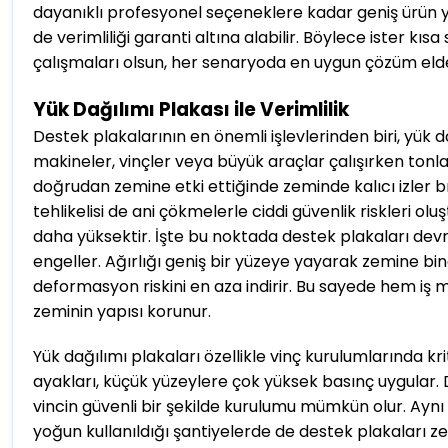
dayanıklı profesyonel seçeneklere kadar geniş ürün y
de verimliliği garanti altına alabilir. Böylece ister kıs
çalışmaları olsun, her senaryoda en uygun çözüm elde 
Yük Dağılımı Plakası ile Verimlilik
Destek plakalarının en önemli işlevlerinden biri, yük 
makineler, vinçler veya büyük araçlar çalışırken tonla
doğrudan zemine etki ettiğinde zeminde kalıcı izler bı
tehlikelisi de ani çökmelerle ciddi güvenlik riskleri ol
daha yüksektir. İşte bu noktada destek plakaları de
engeller. Ağırlığı geniş bir yüzeye yayarak zemine 
deformasyon riskini en aza indirir. Bu sayede hem iş 
zeminin yapısı korunur.
Yük dağılımı plakaları özellikle vinç kurulumlarında krit
ayakları, küçük yüzeylere çok yüksek basınç uygular.
vincin güvenli bir şekilde kurulumu mümkün olur. Aynı
yoğun kullanıldığı şantiyelerde de destek plakaları 