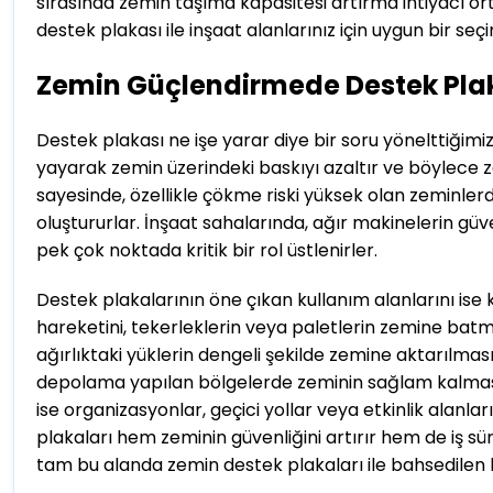
sırasında zemin taşıma kapasitesi artırma ihtiyacı o
destek plakası ile inşaat alanlarınız için uygun bir seç
Zemin Güçlendirmede Destek Plak
Destek plakası ne işe yarar diye bir soru yönelttiğim
yayarak zemin üzerindeki baskıyı azaltır ve böylece zem
sayesinde, özellikle çökme riski yüksek olan zeminlerd
oluştururlar. İnşaat sahalarında, ağır makinelerin gü
pek çok noktada kritik bir rol üstlenirler.
Destek plakalarının öne çıkan kullanım alanlarını ise k
hareketini, tekerleklerin veya paletlerin zemine batm
ağırlıktaki yüklerin dengeli şekilde zemine aktarılma
depolama yapılan bölgelerde zeminin sağlam kalmas
ise organizasyonlar, geçici yollar veya etkinlik alanl
plakaları hem zeminin güvenliğini artırır hem de iş sür
tam bu alanda zemin destek plakaları ile bahsedilen 