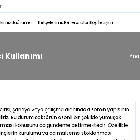
r
kımızda
Ürünler
Belgelerimiz
Referanslar
Blog
İletişim
Sıkıştırmalı, Mengeneli Post, Dikme, Dikeç, Duba, Ayak
ı Kullanımı
Ana
irisi, şantiye veya çalışma alanındaki zemin yapısının
liriz. Bu durum sektörün özenli bir şekilde yumuşak
urması konusunu da gündeme getirmektedir. Özellikle
vinçlerin kurulumu ya da malzeme stoklanması