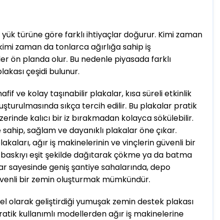
yük türüne göre farklı ihtiyaçlar doğurur. Kimi zaman
 kimi zaman da tonlarca ağırlığa sahip iş
ler ön planda olur. Bu nedenle piyasada farklı
lakası çeşidi bulunur.
if ve kolay taşınabilir plakalar, kısa süreli etkinlik
uşturulmasında sıkça tercih edilir. Bu plakalar pratik
zerinde kalıcı bir iz bırakmadan kolayca sökülebilir.
 sahip, sağlam ve dayanıklı plakalar öne çıkar.
akaları, ağır iş makinelerinin ve vinçlerin güvenli bir
 baskıyı eşit şekilde dağıtarak çökme ya da batma
alar sayesinde geniş şantiye sahalarında, depo
güvenli bir zemin oluşturmak mümkündür.
özel olarak geliştirdiği yumuşak zemin destek plakası
pratik kullanımlı modellerden ağır iş makinelerine